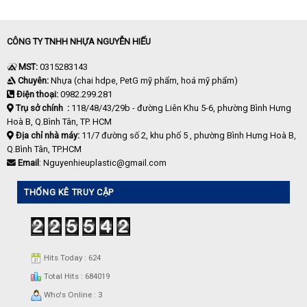
CÔNG TY TNHH NHỰA NGUYỄN HIẾU
MST:
0315283143
Chuyên:
Nhựa (chai hdpe, PetG mỹ phẩm, hoá mỹ phẩm)
Điện thoại:
0982.299.281
Trụ sở chính :
118/48/43/29b - đường Liên Khu 5-6, phường Bình Hưng
Hoà B, Q.Bình Tân, TP. HCM
Địa chỉ nhà máy:
11/7 đường số 2, khu phố 5 , phường Bình Hưng Hoà B,
Q.Bình Tân, TP.HCM
Email
: Nguyenhieuplastic@gmail.com
THỐNG KÊ TRUY CẬP
Hits Today : 624
Total Hits : 684019
Who's Online : 3