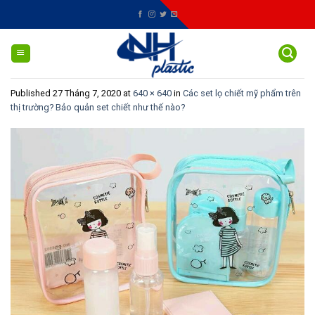
Skip
to
content
Published
27 Tháng 7, 2020
at
640 × 640
in
Các set lọ chiết mỹ phẩm trên
thị trường? Bảo quản set chiết như thế nào?