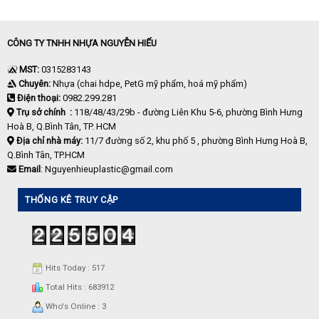
CÔNG TY TNHH NHỰA NGUYỄN HIẾU
MST:
0315283143
Chuyên:
Nhựa (chai hdpe, PetG mỹ phẩm, hoá mỹ phẩm)
Điện thoại:
0982.299.281
Trụ sở chính :
118/48/43/29b - đường Liên Khu 5-6, phường Bình Hưng
Hoà B, Q.Bình Tân, TP. HCM
Địa chỉ nhà máy:
11/7 đường số 2, khu phố 5 , phường Bình Hưng Hoà B,
Q.Bình Tân, TP.HCM
Email
: Nguyenhieuplastic@gmail.com
THỐNG KÊ TRUY CẬP
Hits Today : 517
Total Hits : 683912
Who's Online : 3