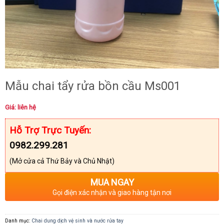
Mẫu chai tẩy rửa bồn cầu Ms001
Giá: liên hệ
Hỗ Trợ Trực Tuyến:
0982.299.281
(Mở cửa cả Thứ Bảy và Chủ Nhật)
MUA NGAY
Gọi điện xác nhận và giao hàng tận nơi
Danh mục:
Chai dung dịch vệ sinh và nước rửa tay