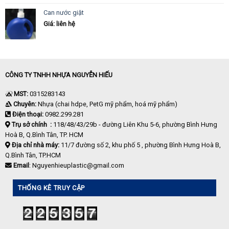
Can nước giặt
Giá: liên hệ
CÔNG TY TNHH NHỰA NGUYỄN HIẾU
MST:
0315283143
Chuyên:
Nhựa (chai hdpe, PetG mỹ phẩm, hoá mỹ phẩm)
Điện thoại:
0982.299.281
Trụ sở chính :
118/48/43/29b - đường Liên Khu 5-6, phường Bình Hưng
Hoà B, Q.Bình Tân, TP. HCM
Địa chỉ nhà máy:
11/7 đường số 2, khu phố 5 , phường Bình Hưng Hoà B,
Q.Bình Tân, TP.HCM
Email
: Nguyenhieuplastic@gmail.com
THỐNG KÊ TRUY CẬP