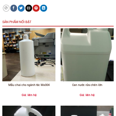
SẢN PHẨM NỔI BẬT
Mẫu chai cho ngành tóc Ms004
Can nước rửa chén lớn
Giá: liên hệ
Giá: liên hệ