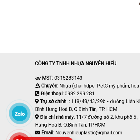
CÔNG TY TNHH NHỰA NGUYỄN HIẾU
MST:
0315283143
Chuyên:
Nhựa (chai hdpe, PetG mỹ phẩm, ho
Điện thoại:
0982.299.281
Trụ sở chính :
118/48/43/29b - đường Liên K
Bình Hưng Hoà B, Q.Bình Tân, TP. HCM
Địa chỉ nhà máy:
11/7 đường số 2, khu phố 5 ,
Hưng Hoà B, Q.Bình Tân, TP.HCM
Email
: Nguyenhieuplastic@gmail.com