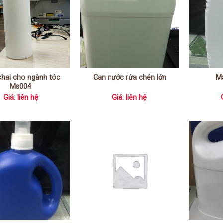
hai cho ngành tóc
Can nước rửa chén lớn
M
Ms004
Giá: liên hệ
Giá: liên hệ