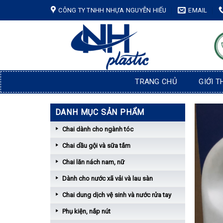
Skip
CÔNG TY TNHH NHỰA NGUYỄN HIẾU
EMAIL
to
content
TRANG CHỦ
GIỚI T
DANH MỤC SẢN PHẨM
Chai dành cho ngành tóc
Chai dầu gội và sữa tắm
Chai lăn nách nam, nữ
Dành cho nước xã vải và lau sàn
Chai dung dịch vệ sinh và nước rửa tay
Phụ kiện, nắp nút