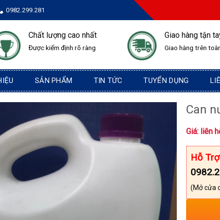
0982.299.281
Chất lượng cao nhất
Giao hàng tận ta
Được kiểm định rõ ràng
Giao hàng trên toà
HIỆU
SẢN PHẨM
TIN TỨC
TUYỂN DỤNG
LI
Can nư
Giá: liên h
Hỗ Trợ
0982.2
(Mở cửa 