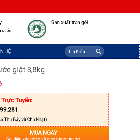
y
Sản xuất trọn gói
n quốc
Tìm
ÊN HỆ
kiếm:
ớc giặt 3,8kg
ệ
 Trực Tuyến:
99.281
cả Thứ Bảy và Chủ Nhật)
MUA NGAY
Gọi điện xác nhận và giao hàng tận nơi