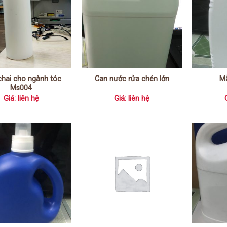
hai cho ngành tóc
Can nước rửa chén lớn
M
Ms004
Giá: liên hệ
Giá: liên hệ