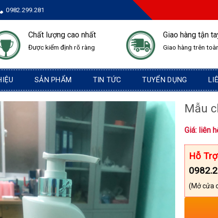
0982.299.281
Chất lượng cao nhất
Giao hàng tận ta
Được kiểm định rõ ràng
Giao hàng trên toà
HIỆU
SẢN PHẨM
TIN TỨC
TUYỂN DỤNG
LI
Mẫu c
Giá: liên h
Hỗ Trợ
0982.2
(Mở cửa 