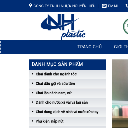
Skip
CÔNG TY TNHH NHỰA NGUYỄN HIẾU
EMAIL
to
content
TRANG CHỦ
GIỚI T
DANH MỤC SẢN PHẨM
Chai dành cho ngành tóc
Chai dầu gội và sữa tắm
Chai lăn nách nam, nữ
Dành cho nước xã vải và lau sàn
Chai dung dịch vệ sinh và nước rửa tay
Phụ kiện, nắp nút