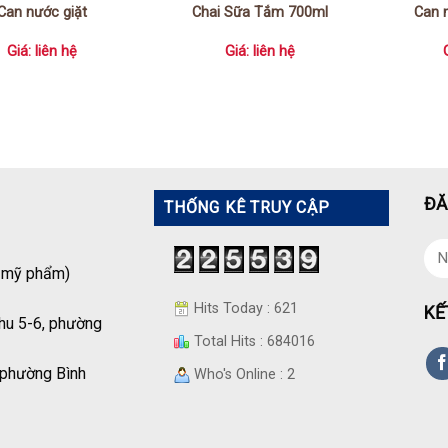
Can nước giặt
Chai Sữa Tắm 700ml
Can 
Giá: liên hệ
Giá: liên hệ
ĐĂ
THỐNG KÊ TRUY CẬP
á mỹ phẩm)
Hits Today : 621
KẾ
hu 5-6, phường
Total Hits : 684016
 phường Bình
Who's Online : 2