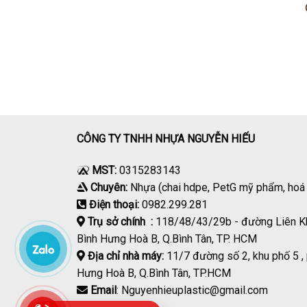
CÔNG TY TNHH NHỰA NGUYỄN HIẾU
MST:
0315283143
Chuyên:
Nhựa (chai hdpe, PetG mỹ phẩm, ho
Điện thoại:
0982.299.281
Trụ sở chính :
118/48/43/29b - đường Liên K
Bình Hưng Hoà B, Q.Bình Tân, TP. HCM
Địa chỉ nhà máy:
11/7 đường số 2, khu phố 5 ,
Hưng Hoà B, Q.Bình Tân, TP.HCM
Email
: Nguyenhieuplastic@gmail.com