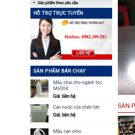
Sản phẩm theo yêu cầu
HỖ TRỢ TRỰC TUYẾN
SẢN PHẨM BÁN CHẠY
Mẫu chai cho ngành tóc
Ms004
Giá: liên hệ
SẢN 
Can nước rửa chén lớn
Giá: liên hệ
Mẫu can omo