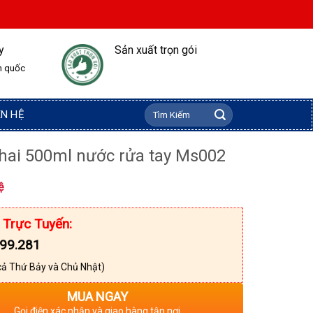
y
Sản xuất trọn gói
n quốc
Tìm
ÊN HỆ
kiếm:
hai 500ml nước rửa tay Ms002
ệ
 Trực Tuyến:
99.281
cả Thứ Bảy và Chủ Nhật)
MUA NGAY
Gọi điện xác nhận và giao hàng tận nơi