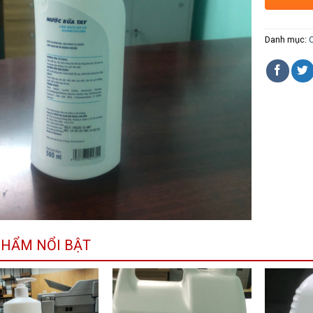
Danh mục:
C
PHẨM NỔI BẬT