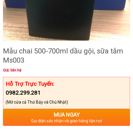
Mẫu chai 500-700ml dầu gội, sữa tắm
Ms003
Giá: liên hệ
Hỗ Trợ Trực Tuyến:
0982.299.281
(Mở cửa cả Thứ Bảy và Chủ Nhật)
MUA NGAY
Gọi điện xác nhận và giao hàng tận nơi