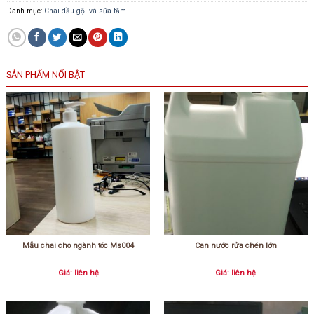
Danh mục:
Chai dầu gội và sữa tắm
SẢN PHẨM NỔI BẬT
Mẫu chai cho ngành tóc Ms004
Can nước rửa chén lớn
Giá: liên hệ
Giá: liên hệ