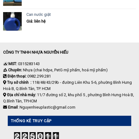
Can nước giặt
Giá: liên hệ
CÔNG TY TNHH NHỰA NGUYỄN HIẾU
MST:
0315283143
Chuyên:
Nhựa (chai hdpe, PetG mỹ phẩm, hoá mỹ phẩm)
Điện thoại:
0982.299.281
Trụ sở chính :
118/48/43/29b - đường Liên Khu 5-6, phường Bình Hưng
Hoà B, Q.Bình Tân, TP. HCM
Địa chỉ nhà máy:
11/7 đường số 2, khu phố 5 , phường Bình Hưng Hoà B,
Q.Bình Tân, TP.HCM
Email
: Nguyenhieuplastic@gmail.com
THỐNG KÊ TRUY CẬP