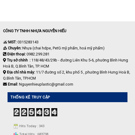
CÔNG TY TNHH NHỰA NGUYỄN HIẾU
MST:
0315283143
Chuyên:
Nhựa (chai hdpe, PetG mỹ phẩm, hoá mỹ phẩm)
Điện thoại:
0982.299.281
Trụ sở chính :
118/48/43/29b - đường Liên Khu 5-6, phường Bình Hưng
Hoà B, Q.Bình Tân, TP. HCM
Địa chỉ nhà máy:
11/7 đường số 2, khu phố 5 , phường Bình Hưng Hoà B,
Q.Bình Tân, TP.HCM
Email
: Nguyenhieuplastic@gmail.com
THỐNG KÊ TRUY CẬP
Hits Today : 343
Total Hits : 683738