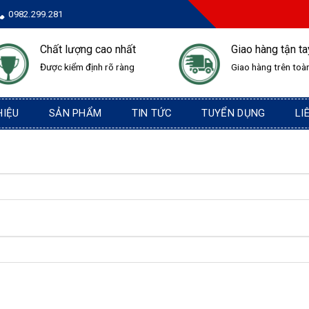
0982.299.281
Chất lượng cao nhất
Giao hàng tận ta
Được kiểm định rõ ràng
Giao hàng trên toà
HIỆU
SẢN PHẨM
TIN TỨC
TUYỂN DỤNG
LI