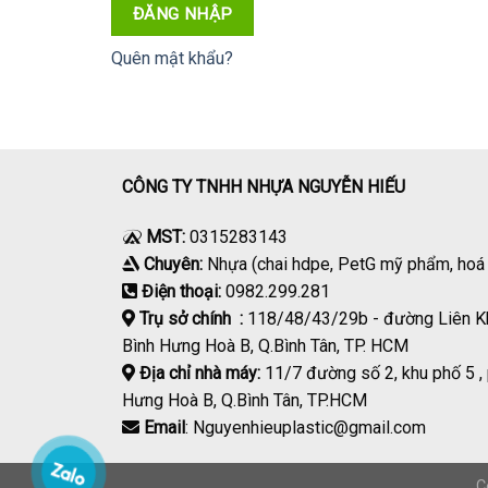
ĐĂNG NHẬP
Quên mật khẩu?
CÔNG TY TNHH NHỰA NGUYỄN HIẾU
MST:
0315283143
Chuyên:
Nhựa (chai hdpe, PetG mỹ phẩm, ho
Điện thoại:
0982.299.281
Trụ sở chính :
118/48/43/29b - đường Liên K
Bình Hưng Hoà B, Q.Bình Tân, TP. HCM
Địa chỉ nhà máy:
11/7 đường số 2, khu phố 5 ,
Hưng Hoà B, Q.Bình Tân, TP.HCM
Email
: Nguyenhieuplastic@gmail.com
C