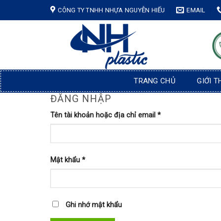
Skip
CÔNG TY TNHH NHỰA NGUYỄN HIẾU
EMAIL
to
content
TRANG CHỦ
GIỚI T
ĐĂNG NHẬP
Tên tài khoản hoặc địa chỉ email
*
Mật khẩu
*
Ghi nhớ mật khẩu