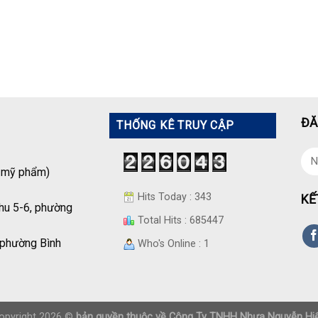
ĐĂ
THỐNG KÊ TRUY CẬP
á mỹ phẩm)
Hits Today : 343
KẾ
hu 5-6, phường
Total Hits : 685447
 phường Bình
Who's Online : 1
opyright 2026 ©
bản quyền thuộc về Công Ty TNHH Nhựa Nguyễn Hi