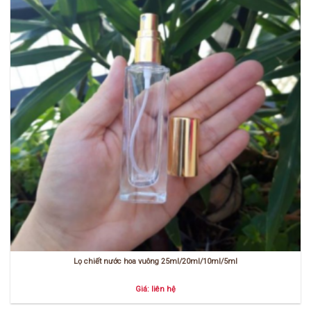
Lọ chiết nước hoa vuông 25ml/20ml/10ml/5ml
Giá: liên hệ