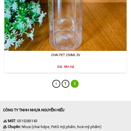
CHAI PET 250ML SV
Giá: liên hệ
1
2
CÔNG TY TNHH NHỰA NGUYỄN HIẾU
MST:
0315283143
Chuyên:
Nhựa (chai hdpe, PetG mỹ phẩm, hoá mỹ phẩm)