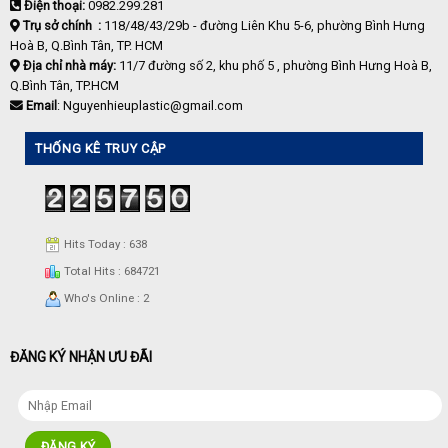
Điện thoại:
0982.299.281
Trụ sở chính :
118/48/43/29b - đường Liên Khu 5-6, phường Bình Hưng
Hoà B, Q.Bình Tân, TP. HCM
Địa chỉ nhà máy:
11/7 đường số 2, khu phố 5 , phường Bình Hưng Hoà B,
Q.Bình Tân, TP.HCM
Email
: Nguyenhieuplastic@gmail.com
THỐNG KÊ TRUY CẬP
Hits Today : 638
Total Hits : 684721
Who's Online : 2
ĐĂNG KÝ NHẬN ƯU ĐÃI