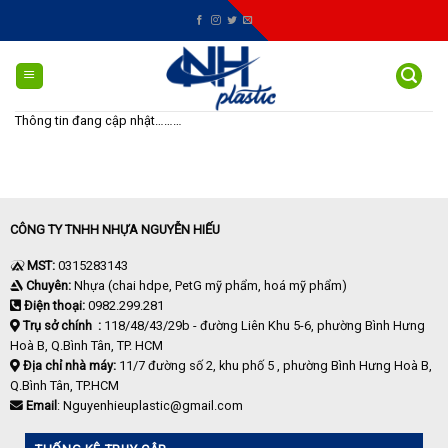
Skip
to
content
Thông tin đang cập nhật………
CÔNG TY TNHH NHỰA NGUYỄN HIẾU
MST:
0315283143
Chuyên:
Nhựa (chai hdpe, PetG mỹ phẩm, hoá mỹ phẩm)
Điện thoại:
0982.299.281
Trụ sở chính :
118/48/43/29b - đường Liên Khu 5-6, phường Bình Hưng
Hoà B, Q.Bình Tân, TP. HCM
Địa chỉ nhà máy:
11/7 đường số 2, khu phố 5 , phường Bình Hưng Hoà B,
Q.Bình Tân, TP.HCM
Email
: Nguyenhieuplastic@gmail.com