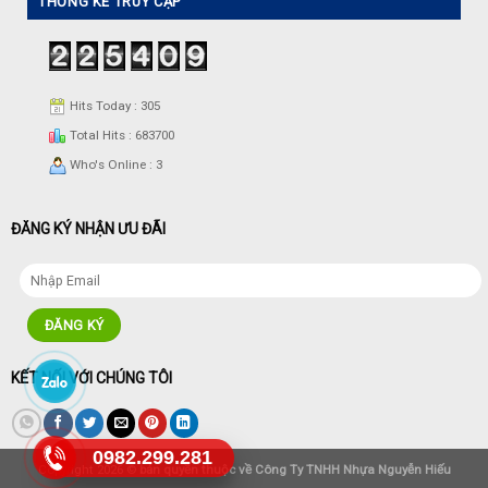
THỐNG KÊ TRUY CẬP
Hits Today : 305
Total Hits : 683700
Who's Online : 3
ĐĂNG KÝ NHẬN ƯU ĐÃI
KẾT NỐI VỚI CHÚNG TÔI
0982.299.281
Copyright 2026 ©
bản quyền thuộc về Công Ty TNHH Nhựa Nguyễn Hiếu