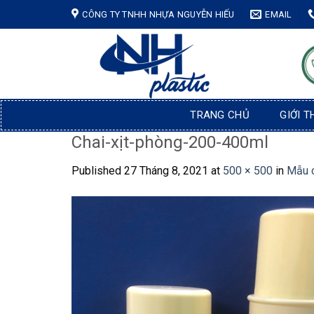
Skip
CÔNG TY TNHH NHỰA NGUYỄN HIẾU
EMAIL
to
content
TRANG CHỦ
GIỚI T
Chai-xịt-phòng-200-400ml
Published
27 Tháng 8, 2021
at
500 × 500
in
Mẫu 