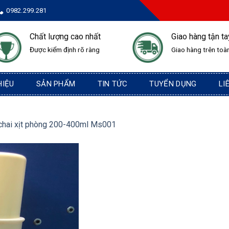
0982.299.281
Chất lượng cao nhất
Giao hàng tận ta
Được kiểm định rõ ràng
Giao hàng trên toà
HIỆU
SẢN PHẨM
TIN TỨC
TUYỂN DỤNG
LI
chai xịt phòng 200-400ml Ms001