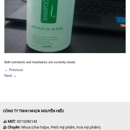
Both comments and trackbacks are currently closed.
←
Previous
Next
→
CÔNG TY TNHH NHỰA NGUYỄN HIẾU
MST:
0315283143
Chuyên:
Nhựa (chai hdpe, PetG mỹ phẩm, hoá mỹ phẩm)