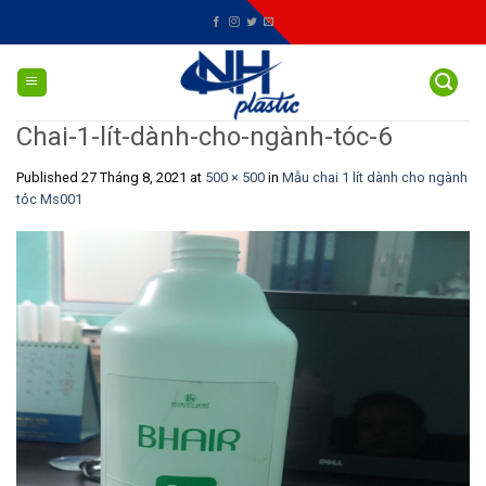
Skip
to
content
Chai-1-lít-dành-cho-ngành-tóc-6
Published
27 Tháng 8, 2021
at
500 × 500
in
Mẫu chai 1 lít dành cho ngành
tóc Ms001