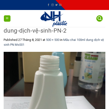
Skip
to
content
dung-dịch-vệ-sinh-PN-2
Published
27 Tháng 8, 2021
at
500 × 500
in
Mẫu chai 100ml dung dịch vệ
sinh PN Ms001