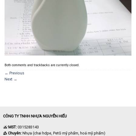
Both comments and trackbacks are currently closed.
←
Previous
Next
→
CÔNG TY TNHH NHỰA NGUYỄN HIẾU
MST:
0315283143
Chuyên:
Nhựa (chai hdpe, PetG mỹ phẩm, hoá mỹ phẩm)